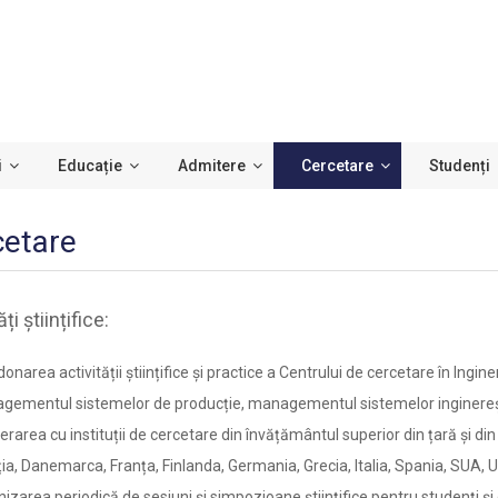
i
Educație
Admitere
Cercetare
Studenți
cetare
ți științifice:
onarea activității științifice și practice a Centrului de cercetare în Ingi
ementul sistemelor de producție, managementul sistemelor inginerești,
rarea cu instituții de cercetare din învățământul superior din țară și din
ia, Danemarca, Franța, Finlanda, Germania, Grecia, Italia, Spania, SUA, U
izarea periodică de sesiuni și simpozioane științifice pentru studenți și 