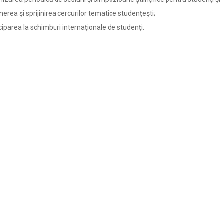
nerea și sprijinirea cercurilor tematice studențești;
ciparea la schimburi internaționale de studenți.