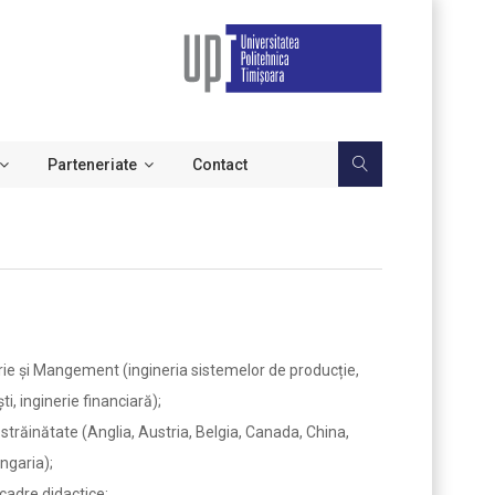
Parteneriate
Contact
nerie și Mangement (ingineria sistemelor de producție,
 inginerie financiară);
 străinătate (Anglia, Austria, Belgia, Canada, China,
ngaria);
cadre didactice;