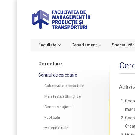
Facultate
Departament
Specializăr
Cer
Cercetare
Centrul de cercetare
Colectivul de cercetare
Activită
Manifestǎri Științifice
Coord
Concurs național
manag
Publicații
Coope
Croaț
Materiale utile
Organ