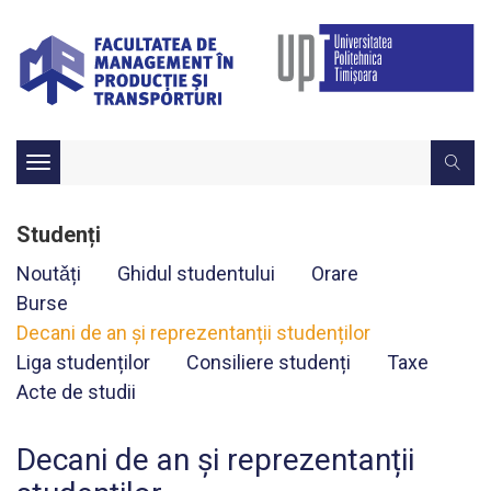
Toggle
navigation
Studenți
Noutǎți
Ghidul studentului
Orare
Burse
Decani de an și reprezentanții studenților
Liga studenților
Consiliere studenți
Taxe
Acte de studii
Decani de an și reprezentanții