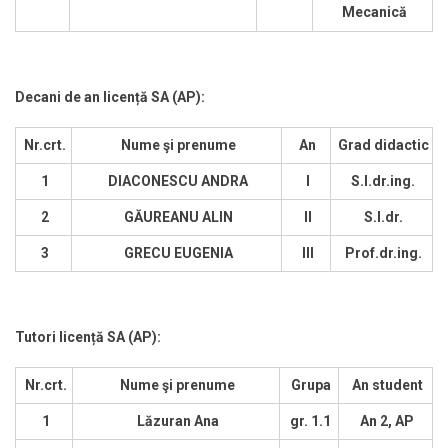
Mecanică
Decani de an licen
ță SA (
AP):
Nr.crt.
Nume şi prenume
An
Grad didactic
1
DIACONESCU ANDRA
I
S.l.dr.ing.
2
GĂUREANU ALIN
II
S.l.dr.
3
GRECU EUGENIA
III
Prof.dr.ing.
Tutori licen
ță SA (
AP):
Nr.crt.
Nume şi prenume
Grupa
An student
1
Lăzuran Ana
gr. 1.1
An 2, AP