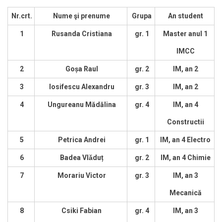
Nr.crt.
Nume şi prenume
Grupa
An student
1
Rusanda Cristiana
gr. 1
Master anul 1
IMCC
2
Goșa Raul
gr. 2
IM, an 2
3
Iosifescu Alexandru
gr. 3
IM, an 2
4
Ungureanu Mădălina
gr. 4
IM, an 4
Constructii
5
Petrica Andrei
gr. 1
IM, an 4 Electro
6
Badea Vlǎduț
gr. 2
IM, an 4 Chimie
7
Morariu Victor
gr. 3
IM, an 3
Mecanică
8
Csiki Fabian
gr. 4
IM, an 3