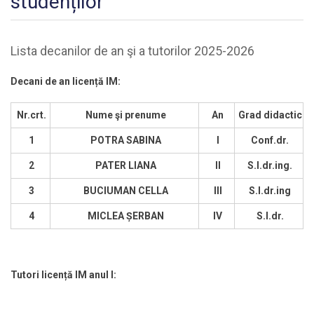
studenților
Lista decanilor de an şi a tutorilor 2025-2026
Decani de an licen
ță
IM:
Nr.crt.
Nume şi prenume
An
Grad didactic
1
POTRA SABINA
I
Conf.dr.
2
PATER LIANA
II
S.l.dr.ing.
3
BUCIUMAN CELLA
III
S.l.dr.ing
4
MICLEA ȘERBAN
IV
S.l.dr.
Tutori licen
ță
IM anul I: