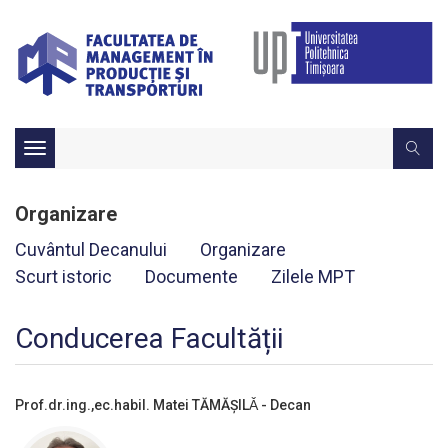
Toggle
navigation
Organizare
Cuvântul Decanului
Organizare
Scurt istoric
Documente
Zilele MPT
Conducerea Facultății
Prof.dr.ing.,ec.habil. Matei TĂMĂȘILǍ - Decan