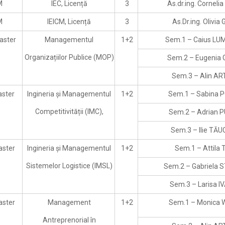
M
IEC, Licență
3
As.dr.ing. Corneli
M
IEICM, Licență
3
As.Dr.ing. Olivia 
aster
Managementul
1+2
Sem.1 – Caius LU
Organizațiilor Publice (MOP)
Sem.2 – Eugenia
Sem.3 – Alin A
aster
Ingineria și Managementul
1+2
Sem.1 – Sabina 
Competitivității (IMC),
Sem.2 – Adrian 
Sem.3 – Ilie TĂ
aster
Ingineria și Managementul
1+2
Sem.1 – Attila 
Sistemelor Logistice (IMSL)
Sem.2 – Gabriela 
Sem.3 – Larisa I
aster
Management
1+2
Sem.1 – Monica 
Antreprenorial în