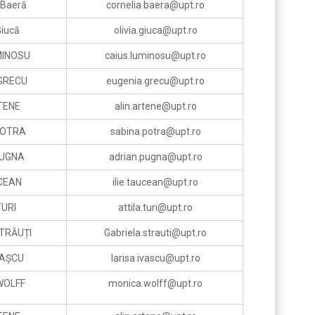
a Baeră
cornelia.baera@upt.ro
Giucă
olivia.giuca@upt.ro
MINOSU
caius.luminosu@upt.ro
 GRECU
eugenia.grecu@upt.ro
RTENE
alin.artene@upt.ro
POTRA
sabina.potra@upt.ro
PUGNA
adrian.pugna@upt.ro
UCEAN
ilie.taucean@upt.ro
TURI
attila.turi@upt.ro
STRĂUȚI
Gabriela.strauti@upt.ro
VAȘCU
larisa.ivascu@upt.ro
WOLFF
monica.wolff@upt.ro