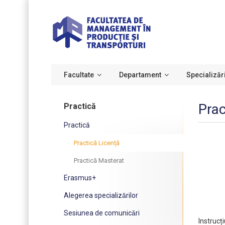
Facultate
Departament
Specializăr
Prac
Practică
Practică
Practică Licență
Practică Masterat
Erasmus+
Alegerea specializǎrilor
Sesiunea de comunicǎri
Instrucț