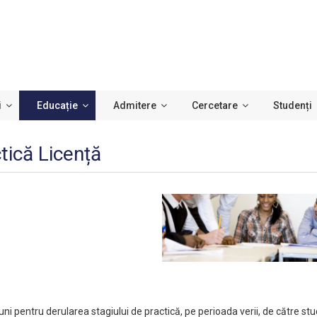
i
Educație
Admitere
Cercetare
Studenți
tică Licență
iuni pentru derularea stagiului de practică, pe perioada verii, de către s