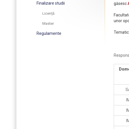
Finalizare studii
gǎsesc
Licențǎ
Facultat
unor opo
Master
Tematică
Regulamente
Responsa
Dome
S
I
I
I