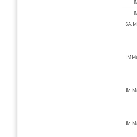
I
I
SA, M
IM M
IM, M
IM, M