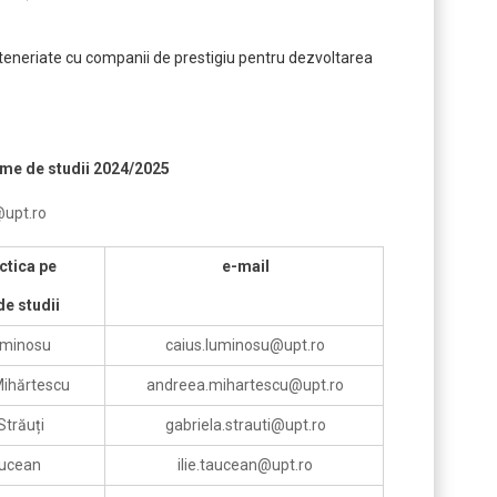
teneriate cu companii de prestigiu pentru dezvoltarea
ame de studii
2024/2025
@upt.ro
ctica pe
e-mail
e studii
Luminosu
caius.luminosu@upt.ro
Mihărtescu
andreea.mihartescu@upt.ro
 Străuți
gabriela.strauti@upt.ro
Tăucean
ilie.taucean@upt.ro