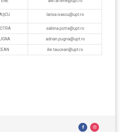
RTENE
alin.artene@upt.ro
VAȘCU
larisa.ivascu@upt.ro
POTRA
sabina.potra@upt.ro
PUGNA
adrian.pugna@upt.ro
UCEAN
ilie.taucean@upt.ro