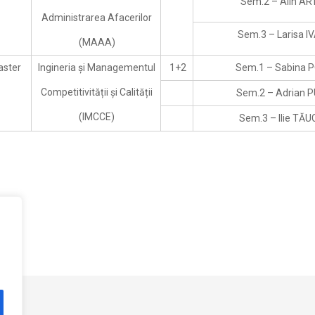
Sem.2 – Alin A
Administrarea Afacerilor
Sem.3 – Larisa I
(MAAA)
aster
Ingineria și Managementul
1+2
Sem.1 – Sabina 
Competitivității și Calității
Sem.2 – Adrian 
(IMCCE)
Sem.3 – Ilie TĂ