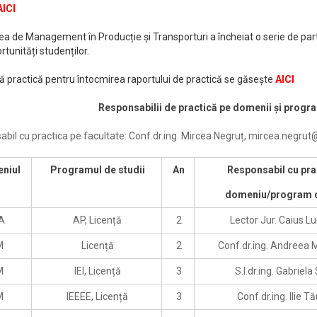
AICI
ea de Management în Producție și Transporturi a încheiat o serie de par
rtunități studenților.
 practică pentru întocmirea raportului de practică se găsește
AICI
Responsabilii de practică pe domenii și progr
bil cu practica pe facultate: Conf.dr.ing. Mircea Negruț, mircea.negrut
niul
Programul de studii
An
Responsabil cu pra
domeniu/program d
A
AP, Licență
2
Lector Jur. Caius 
M
Licență
2
Conf.dr.ing. Andreea 
M
IEI, Licență
3
S.l.dr.ing. Gabriela
M
IEEEE, Licență
3
Conf.dr.ing. Ilie 