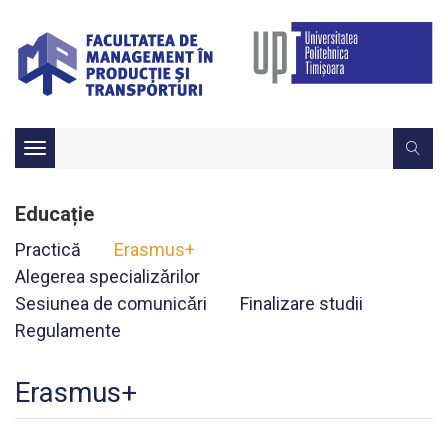
Toggle
navigation
Educație
Practică
Erasmus+
Alegerea specializǎrilor
Sesiunea de comunicǎri
Finalizare studii
Regulamente
Erasmus+