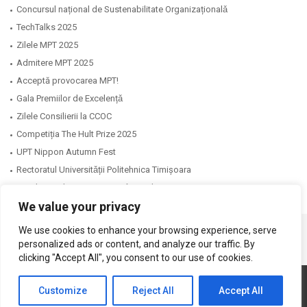
Concursul național de Sustenabilitate Organizaționalǎ
TechTalks 2025
Zilele MPT 2025
Admitere MPT 2025
Acceptă provocarea MPT!
Gala Premiilor de Excelențǎ
Zilele Consilierii la CCOC
Competiția The Hult Prize 2025
UPT Nippon Autumn Fest
Rectoratul Universitǎții Politehnica Timișoara
Facultatea de Management în Producție și Transporturi
We value your privacy
We use cookies to enhance your browsing experience, serve
personalized ads or content, and analyze our traffic. By
clicking "Accept All", you consent to our use of cookies.
Copyright © 2026 Facultatea de Management în Producție și Transporturi
Customize
Reject All
Accept All
Website realizat de DialogData