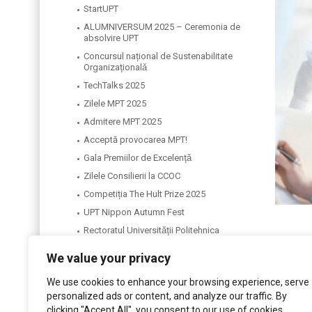
StartUPT
ALUMNIVERSUM 2025 – Ceremonia de
absolvire UPT
Concursul național de Sustenabilitate
Organizaționalǎ
TechTalks 2025
Zilele MPT 2025
Admitere MPT 2025
Acceptă provocarea MPT!
Gala Premiilor de Excelențǎ
Zilele Consilierii la CCOC
Competiția The Hult Prize 2025
UPT Nippon Autumn Fest
Rectoratul Universitǎții Politehnica
Timișoara
We value your privacy
Facultatea de Management în Producție și
Transporturi
We use cookies to enhance your browsing experience, serve
personalized ads or content, and analyze our traffic. By
clicking "Accept All", you consent to our use of cookies.