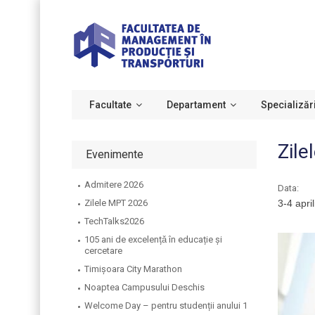
Facultate
Departament
Specializăr
Zil
Evenimente
Admitere 2026
Data:
Zilele MPT 2026
3-4 apri
TechTalks2026
105 ani de excelențǎ în educație și
cercetare
Timișoara City Marathon
Noaptea Campusului Deschis
Welcome Day – pentru studenții anului 1