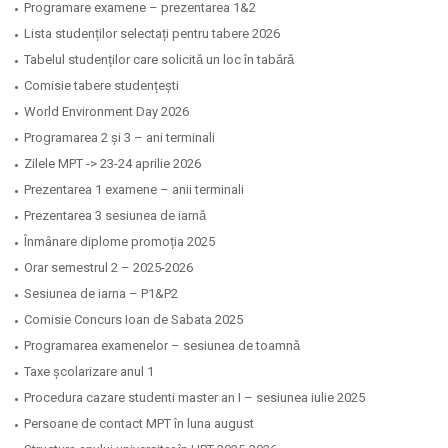
Programare examene – prezentarea 1&2
Lista studenților selectați pentru tabere 2026
Tabelul studenților care solicitǎ un loc în tabǎrǎ
Comisie tabere studențești
World Environment Day 2026
Programarea 2 și 3 – ani terminali
Zilele MPT -> 23-24 aprilie 2026
Prezentarea 1 examene – anii terminali
Prezentarea 3 sesiunea de iarnǎ
Înmânare diplome promoția 2025
Orar semestrul 2 – 2025-2026
Sesiunea de iarna – P1&P2
Comisie Concurs Ioan de Sabata 2025
Programarea examenelor – sesiunea de toamnǎ
Taxe școlarizare anul 1
Procedura cazare studenti master an I – sesiunea iulie 2025
Persoane de contact MPT în luna august