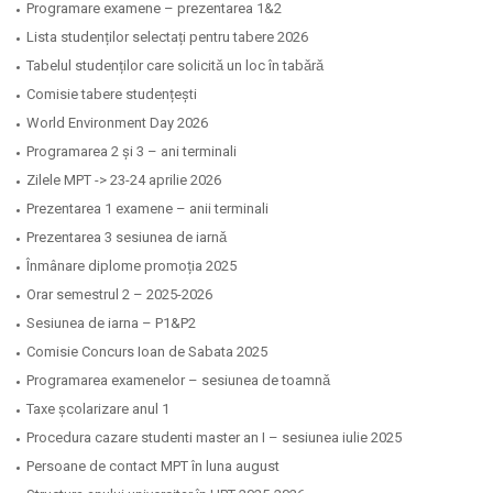
Programare examene – prezentarea 1&2
Lista studenților selectați pentru tabere 2026
Tabelul studenților care solicitǎ un loc în tabǎrǎ
Comisie tabere studențești
World Environment Day 2026
Programarea 2 și 3 – ani terminali
Zilele MPT -> 23-24 aprilie 2026
Prezentarea 1 examene – anii terminali
Prezentarea 3 sesiunea de iarnǎ
Înmânare diplome promoția 2025
Orar semestrul 2 – 2025-2026
Sesiunea de iarna – P1&P2
Comisie Concurs Ioan de Sabata 2025
Programarea examenelor – sesiunea de toamnǎ
Taxe școlarizare anul 1
Procedura cazare studenti master an I – sesiunea iulie 2025
Persoane de contact MPT în luna august