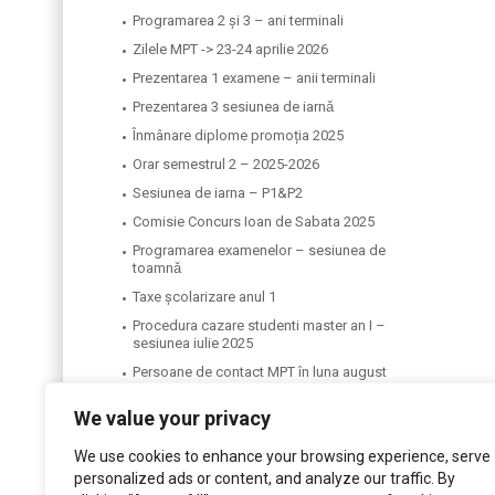
Programarea 2 și 3 – ani terminali
Zilele MPT -> 23-24 aprilie 2026
Prezentarea 1 examene – anii terminali
Prezentarea 3 sesiunea de iarnǎ
Înmânare diplome promoția 2025
Orar semestrul 2 – 2025-2026
Sesiunea de iarna – P1&P2
Comisie Concurs Ioan de Sabata 2025
Programarea examenelor – sesiunea de
toamnǎ
Taxe școlarizare anul 1
Procedura cazare studenti master an I –
sesiunea iulie 2025
Persoane de contact MPT în luna august
Structura anului universitar în UPT 2025-
We value your privacy
2026
Lista cu studentii beneficiari si rezerva de
We use cookies to enhance your browsing experience, serve
la MPT-tabara de vara 2025
personalized ads or content, and analyze our traffic. By