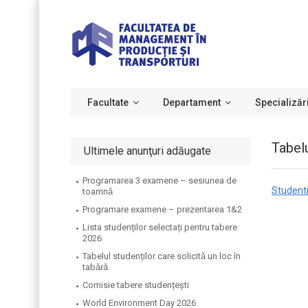
Facultate
Departament
Specializăr
Tabelu
Ultimele anunţuri adăugate
Programarea 3 examene – sesiunea de
Studenti
toamnǎ
Programare examene – prezentarea 1&2
Lista studenților selectați pentru tabere
2026
Tabelul studenților care solicitǎ un loc în
tabǎrǎ
Comisie tabere studențești
World Environment Day 2026