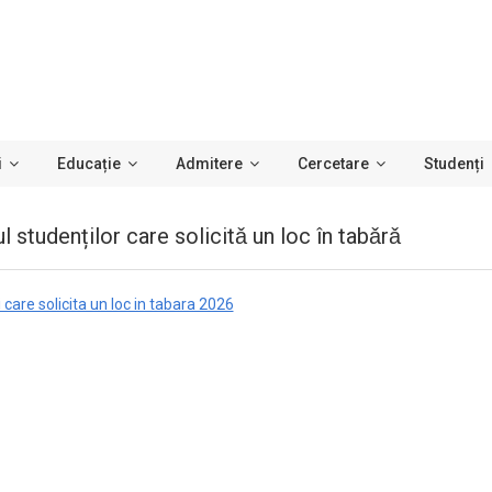
i
Educație
Admitere
Cercetare
Studenți
l studenților care solicitǎ un loc în tabǎrǎ
 care solicita un loc in tabara 2026