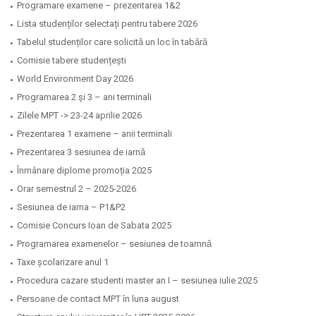
Programare examene – prezentarea 1&2
Lista studenților selectați pentru tabere 2026
Tabelul studenților care solicitǎ un loc în tabǎrǎ
Comisie tabere studențești
World Environment Day 2026
Programarea 2 și 3 – ani terminali
Zilele MPT -> 23-24 aprilie 2026
Prezentarea 1 examene – anii terminali
Prezentarea 3 sesiunea de iarnǎ
Înmânare diplome promoția 2025
Orar semestrul 2 – 2025-2026
Sesiunea de iarna – P1&P2
Comisie Concurs Ioan de Sabata 2025
Programarea examenelor – sesiunea de toamnǎ
Taxe școlarizare anul 1
Procedura cazare studenti master an I – sesiunea iulie 2025
Persoane de contact MPT în luna august